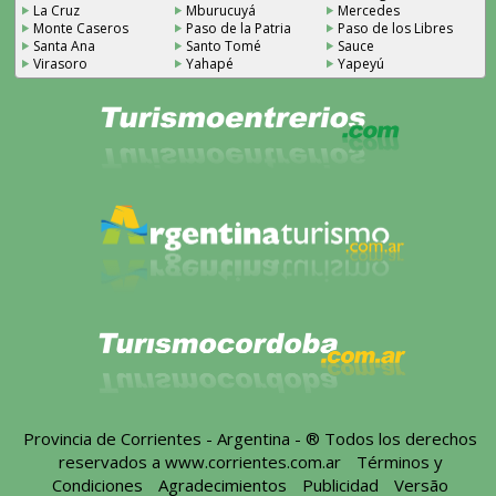
La Cruz
Mburucuyá
Mercedes
Monte Caseros
Paso de la Patria
Paso de los Libres
Santa Ana
Santo Tomé
Sauce
Virasoro
Yahapé
Yapeyú
Provincia de Corrientes - Argentina - ® Todos los derechos
reservados a
www.corrientes.com.ar
-
Términos y
Condiciones
-
Agradecimientos
-
Publicidad
-
Versão