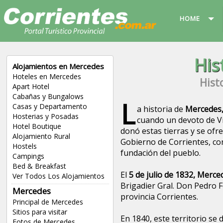
HOME
His
Alojamientos en Mercedes
Hoteles en Mercedes
Hist
Apart Hotel
Cabañas y Bungalows
L
Casas y Departamento
a historia de
Mercedes,
Hosterias y Posadas
cuando un devoto de V
Hotel Boutique
donó estas tierras y se ofr
Alojamiento Rural
Gobierno de Corrientes, con
Hostels
fundación del pueblo.
Campings
Bed & Breakfast
El
5 de julio de 1832, Merce
Ver Todos Los Alojamientos
Brigadier Gral. Don Pedro 
Mercedes
provincia Corrientes.
Principal de Mercedes
Sitios para visitar
En 1840, este territorio se 
Fotos de Mercedes