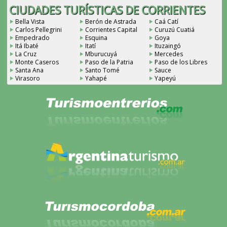
CIUDADES TURÍSTICAS DE CORRIENTES
Bella Vista
Berón de Astrada
Caá Catí
Carlos Pellegrini
Corrientes Capital
Curuzú Cuatiá
Empedrado
Esquina
Goya
Itá Ibaté
Itatí
Ituzaingó
La Cruz
Mburucuyá
Mercedes
Monte Caseros
Paso de la Patria
Paso de los Libres
Santa Ana
Santo Tomé
Sauce
Virasoro
Yahapé
Yapeyú