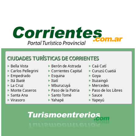
CIUDADES TURÍSTICAS DE CORRIENTES
Bella Vista
Berón de Astrada
Caá Catí
Carlos Pellegrini
Corrientes Capital
Curuzú Cuatiá
Empedrado
Esquina
Goya
Itá Ibaté
Itatí
Ituzaingó
La Cruz
Mburucuyá
Mercedes
Monte Caseros
Paso de la Patria
Paso de los Libres
Santa Ana
Santo Tomé
Sauce
Virasoro
Yahapé
Yapeyú