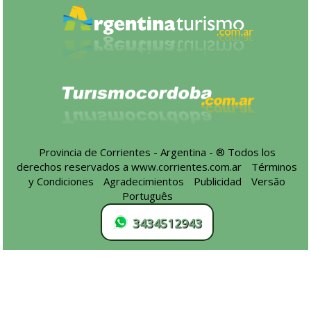
Provincia de Corrientes - Argentina - ® Todos los
derechos reservados a
www.corrientes.com.ar
-
Términos
y Condiciones
-
Agradecimientos
-
Publicidad
-
Versão
Português
3434512943