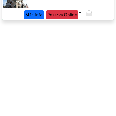
Más Info
Reserva Online