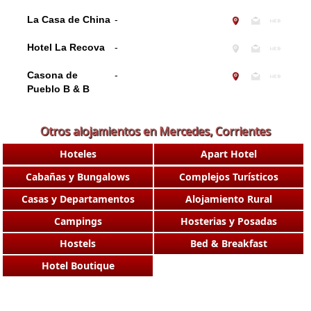
La Casa de China
-
Hotel La Recova
-
Casona de
-
Pueblo B & B
Otros alojamientos en Mercedes, Corrientes
Hoteles
Apart Hotel
Cabañas y Bungalows
Complejos Turísticos
Casas y Departamentos
Alojamiento Rural
Campings
Hosterias y Posadas
Hostels
Bed & Breakfast
Hotel Boutique