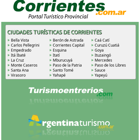
CIUDADES TURÍSTICAS DE CORRIENTES
Bella Vista
Berón de Astrada
Caá Catí
Carlos Pellegrini
Corrientes Capital
Curuzú Cuatiá
Empedrado
Esquina
Goya
Itá Ibaté
Itatí
Ituzaingó
La Cruz
Mburucuyá
Mercedes
Monte Caseros
Paso de la Patria
Paso de los Libres
Santa Ana
Santo Tomé
Sauce
Virasoro
Yahapé
Yapeyú