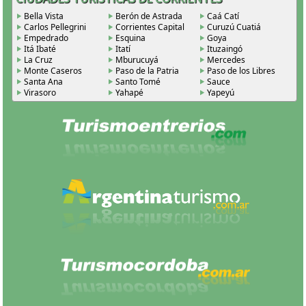
Bella Vista
Berón de Astrada
Caá Catí
Carlos Pellegrini
Corrientes Capital
Curuzú Cuatiá
Empedrado
Esquina
Goya
Itá Ibaté
Itatí
Ituzaingó
La Cruz
Mburucuyá
Mercedes
Monte Caseros
Paso de la Patria
Paso de los Libres
Santa Ana
Santo Tomé
Sauce
Virasoro
Yahapé
Yapeyú