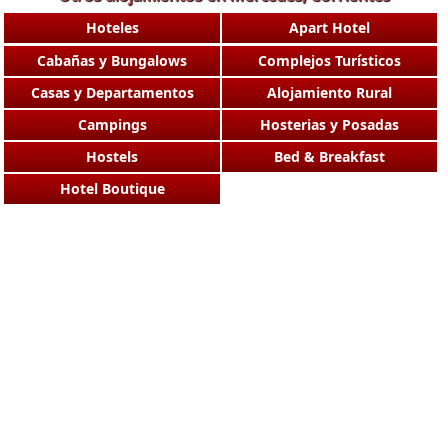
Hoteles
Apart Hotel
Cabañas y Bungalows
Complejos Turísticos
Casas y Departamentos
Alojamiento Rural
Campings
Hosterias y Posadas
Hostels
Bed & Breakfast
Hotel Boutique