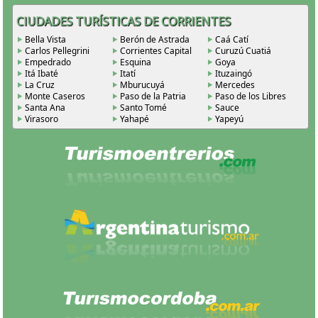
CIUDADES TURÍSTICAS DE CORRIENTES
Bella Vista
Berón de Astrada
Caá Catí
Carlos Pellegrini
Corrientes Capital
Curuzú Cuatiá
Empedrado
Esquina
Goya
Itá Ibaté
Itatí
Ituzaingó
La Cruz
Mburucuyá
Mercedes
Monte Caseros
Paso de la Patria
Paso de los Libres
Santa Ana
Santo Tomé
Sauce
Virasoro
Yahapé
Yapeyú