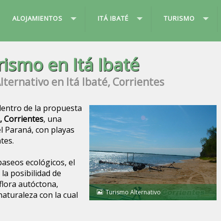
ALOJAMIENTOS
ITÁ IBATÉ
TURISMO
rismo en Itá Ibaté
ternativo en Itá Ibaté, Corrientes
 dentro de la propuesta
, Corrientes
, una
l Paraná, con playas
tes.
paseos ecológicos, el
 la posibilidad de
 flora autóctona,
Turismo Alternativo
aturaleza con la cual