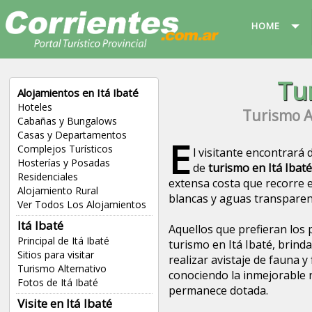
HOME
Tu
Alojamientos en Itá Ibaté
Hoteles
Turismo Al
Cabañas y Bungalows
Casas y Departamentos
E
Complejos Turísticos
l visitante encontrará
Hosterías y Posadas
de
turismo en Itá Ibaté
Residenciales
extensa costa que recorre e
Alojamiento Rural
blancas y aguas transparen
Ver Todos Los Alojamientos
Itá Ibaté
Aquellos que prefieran los 
Principal de Itá Ibaté
turismo en Itá Ibaté, brinda
Sitios para visitar
realizar avistaje de fauna y
Turismo Alternativo
conociendo la inmejorable n
Fotos de Itá Ibaté
permanece dotada.
Visite en Itá Ibaté