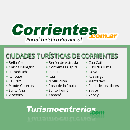
CIUDADES TURÍSTICAS DE CORRIENTES
Bella Vista
Berón de Astrada
Caá Catí
Carlos Pellegrini
Corrientes Capital
Curuzú Cuatiá
Empedrado
Esquina
Goya
Itá Ibaté
Itatí
Ituzaingó
La Cruz
Mburucuyá
Mercedes
Monte Caseros
Paso de la Patria
Paso de los Libres
Santa Ana
Santo Tomé
Sauce
Virasoro
Yahapé
Yapeyú