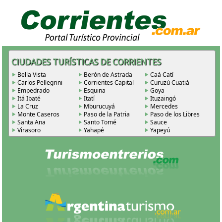
CIUDADES TURÍSTICAS DE CORRIENTES
Bella Vista
Berón de Astrada
Caá Catí
Carlos Pellegrini
Corrientes Capital
Curuzú Cuatiá
Empedrado
Esquina
Goya
Itá Ibaté
Itatí
Ituzaingó
La Cruz
Mburucuyá
Mercedes
Monte Caseros
Paso de la Patria
Paso de los Libres
Santa Ana
Santo Tomé
Sauce
Virasoro
Yahapé
Yapeyú