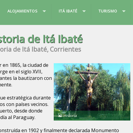
ALOJAMIENTOS
ITÁ IBATÉ
TURISMO
storia de Itá Ibaté
oria de Itá Ibaté, Corrientes
 en 1865, la ciudad de
rge en el siglo XVII,
antes la bautizaron con
mente.
fue estratégica durante
s con países vecinos.
puerto, desde donde
Historia
día al Paraguay.
e construída en 1902 y finalmente declarada Monumento