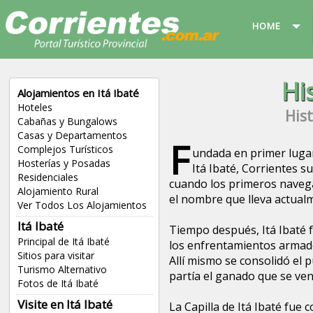
HOME
Hi
Alojamientos en Itá Ibaté
Hoteles
Hist
Cabañas y Bungalows
Casas y Departamentos
F
Complejos Turísticos
undada en primer lugar
Hosterías y Posadas
Itá Ibaté, Corrientes su
Residenciales
cuando los primeros naveg
Alojamiento Rural
el nombre que lleva actual
Ver Todos Los Alojamientos
Itá Ibaté
Tiempo después, Itá Ibaté 
Principal de Itá Ibaté
los enfrentamientos armado
Sitios para visitar
Allí mismo se consolidó el 
Turismo Alternativo
partía el ganado que se ven
Fotos de Itá Ibaté
Visite en Itá Ibaté
La Capilla de Itá Ibaté fu