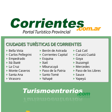
CIUDADES TURÍSTICAS DE CORRIENTES
Bella Vista
Berón de Astrada
Caá Catí
Carlos Pellegrini
Corrientes Capital
Curuzú Cuatiá
Empedrado
Esquina
Goya
Itá Ibaté
Itatí
Ituzaingó
La Cruz
Mburucuyá
Mercedes
Monte Caseros
Paso de la Patria
Paso de los Libres
Santa Ana
Santo Tomé
Sauce
Virasoro
Yahapé
Yapeyú