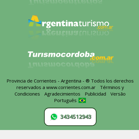
Provincia de Corrientes - Argentina - ® Todos los derechos
reservados a
www.corrientes.com.ar
-
Términos y
Condiciones
-
Agradecimientos
-
Publicidad
-
Versão
Português
3434512943