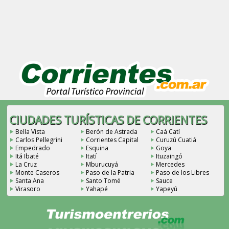
CIUDADES TURÍSTICAS DE CORRIENTES
Bella Vista
Berón de Astrada
Caá Catí
Carlos Pellegrini
Corrientes Capital
Curuzú Cuatiá
Empedrado
Esquina
Goya
Itá Ibaté
Itatí
Ituzaingó
La Cruz
Mburucuyá
Mercedes
Monte Caseros
Paso de la Patria
Paso de los Libres
Santa Ana
Santo Tomé
Sauce
Virasoro
Yahapé
Yapeyú