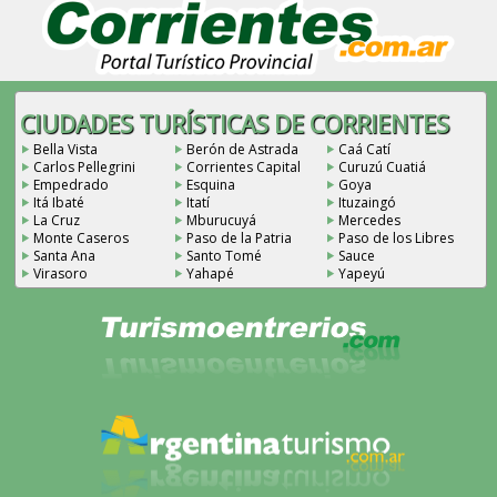
CIUDADES TURÍSTICAS DE CORRIENTES
Bella Vista
Berón de Astrada
Caá Catí
Carlos Pellegrini
Corrientes Capital
Curuzú Cuatiá
Empedrado
Esquina
Goya
Itá Ibaté
Itatí
Ituzaingó
La Cruz
Mburucuyá
Mercedes
Monte Caseros
Paso de la Patria
Paso de los Libres
Santa Ana
Santo Tomé
Sauce
Virasoro
Yahapé
Yapeyú