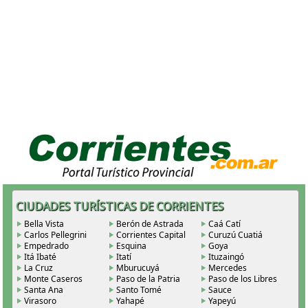
CIUDADES TURÍSTICAS DE CORRIENTES
Bella Vista
Berón de Astrada
Caá Catí
Carlos Pellegrini
Corrientes Capital
Curuzú Cuatiá
Empedrado
Esquina
Goya
Itá Ibaté
Itatí
Ituzaingó
La Cruz
Mburucuyá
Mercedes
Monte Caseros
Paso de la Patria
Paso de los Libres
Santa Ana
Santo Tomé
Sauce
Virasoro
Yahapé
Yapeyú