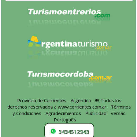
Provincia de Corrientes - Argentina - ® Todos los
derechos reservados a
www.corrientes.com.ar
-
Términos
y Condiciones
-
Agradecimientos
-
Publicidad
-
Versão
Português
3434512943