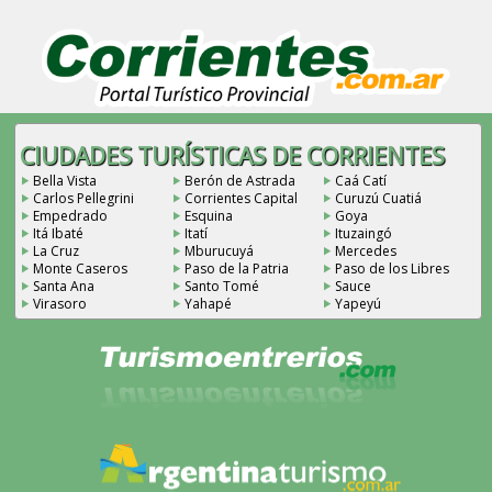
CIUDADES TURÍSTICAS DE CORRIENTES
Bella Vista
Berón de Astrada
Caá Catí
Carlos Pellegrini
Corrientes Capital
Curuzú Cuatiá
Empedrado
Esquina
Goya
Itá Ibaté
Itatí
Ituzaingó
La Cruz
Mburucuyá
Mercedes
Monte Caseros
Paso de la Patria
Paso de los Libres
Santa Ana
Santo Tomé
Sauce
Virasoro
Yahapé
Yapeyú