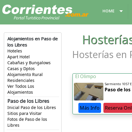
HOME
Hosterías
Alojamientos en Paso de
los Libres
Hosterías en 
Hoteles
Apart Hotel
Cabañas y Bungalows
Casas y Dptos
Alojamiento Rural
El Olimpo
Residenciales
Sarmiento 1057 Ed
Ver Todos Los
Paso de los
Alojamientos
Paso de los Libres
Más Info
Reserva Onl
Inicial Paso de los Libres
Sitios para Visitar
Fotos de Paso de los
Libres