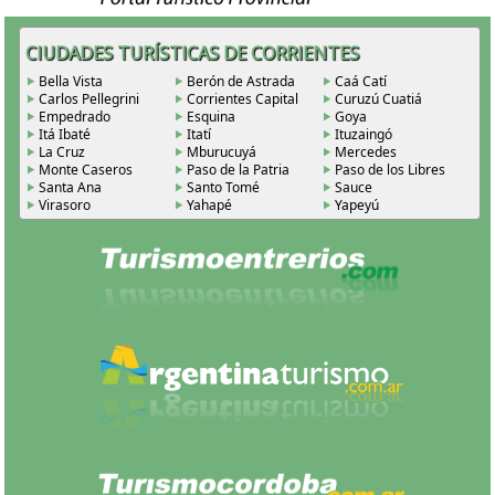
CIUDADES TURÍSTICAS DE CORRIENTES
Bella Vista
Berón de Astrada
Caá Catí
Carlos Pellegrini
Corrientes Capital
Curuzú Cuatiá
Empedrado
Esquina
Goya
Itá Ibaté
Itatí
Ituzaingó
La Cruz
Mburucuyá
Mercedes
Monte Caseros
Paso de la Patria
Paso de los Libres
Santa Ana
Santo Tomé
Sauce
Virasoro
Yahapé
Yapeyú