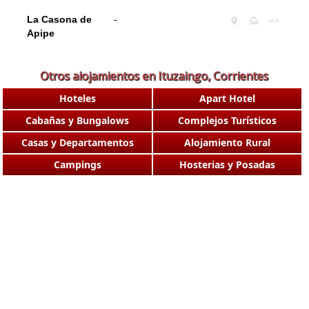
La Casona de
-
Apipe
Otros alojamientos en Ituzaingo, Corrientes
Hoteles
Apart Hotel
Cabañas y Bungalows
Complejos Turísticos
Casas y Departamentos
Alojamiento Rural
Campings
Hosterias y Posadas