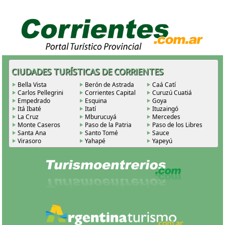
CIUDADES TURÍSTICAS DE CORRIENTES
Bella Vista
Berón de Astrada
Caá Catí
Carlos Pellegrini
Corrientes Capital
Curuzú Cuatiá
Empedrado
Esquina
Goya
Itá Ibaté
Itatí
Ituzaingó
La Cruz
Mburucuyá
Mercedes
Monte Caseros
Paso de la Patria
Paso de los Libres
Santa Ana
Santo Tomé
Sauce
Virasoro
Yahapé
Yapeyú