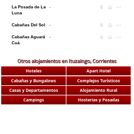
La Posada de La
-
Luna
Cabañas Del Sol
-
Cabañas Aguará
-
Cuá
Otros alojamientos en Ituzaingo, Corrientes
Hoteles
Apart Hotel
Cabañas y Bungalows
Complejos Turísticos
Casas y Departamentos
Alojamiento Rural
Campings
Hosterias y Posadas