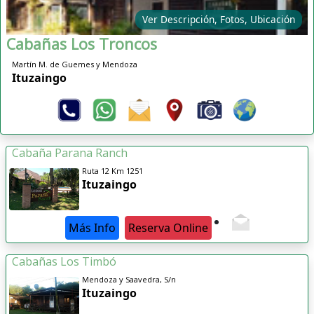
Ver Descripción, Fotos, Ubicación
Cabañas Los Troncos
Martín M. de Guemes y Mendoza
Ituzaingo
Cabaña Parana Ranch
Ruta 12 Km 1251
Ituzaingo
Más Info
Reserva Online
Cabañas Los Timbó
Mendoza y Saavedra, S/n
Ituzaingo