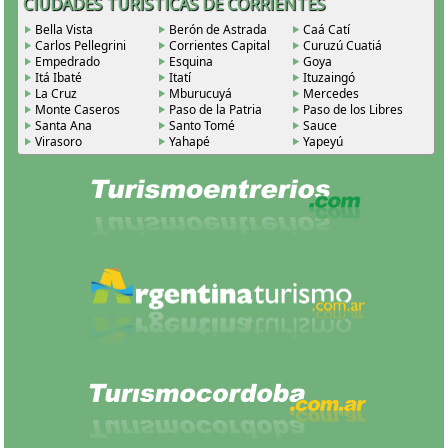
CIUDADES TURÍSTICAS DE CORRIENTES
Bella Vista
Berón de Astrada
Caá Catí
Carlos Pellegrini
Corrientes Capital
Curuzú Cuatiá
Empedrado
Esquina
Goya
Itá Ibaté
Itatí
Ituzaingó
La Cruz
Mburucuyá
Mercedes
Monte Caseros
Paso de la Patria
Paso de los Libres
Santa Ana
Santo Tomé
Sauce
Virasoro
Yahapé
Yapeyú