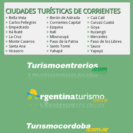
CIUDADES TURÍSTICAS DE CORRIENTES
Bella Vista
Berón de Astrada
Caá Catí
Carlos Pellegrini
Corrientes Capital
Curuzú Cuatiá
Empedrado
Esquina
Goya
Itá Ibaté
Itatí
Ituzaingó
La Cruz
Mburucuyá
Mercedes
Monte Caseros
Paso de la Patria
Paso de los Libres
Santa Ana
Santo Tomé
Sauce
Virasoro
Yahapé
Yapeyú