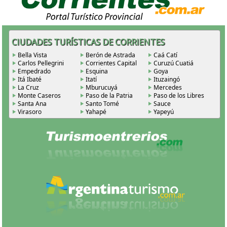
CIUDADES TURÍSTICAS DE CORRIENTES
Bella Vista
Berón de Astrada
Caá Catí
Carlos Pellegrini
Corrientes Capital
Curuzú Cuatiá
Empedrado
Esquina
Goya
Itá Ibaté
Itatí
Ituzaingó
La Cruz
Mburucuyá
Mercedes
Monte Caseros
Paso de la Patria
Paso de los Libres
Santa Ana
Santo Tomé
Sauce
Virasoro
Yahapé
Yapeyú