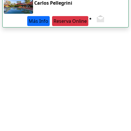
Carlos Pellegrini
Más Info
Reserva Online