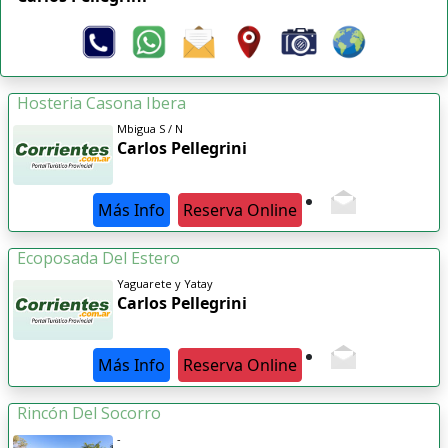
Hosteria Casona Ibera
Mbigua S / N
Carlos Pellegrini
Más Info
Reserva Online
Ecoposada Del Estero
Yaguarete y Yatay
Carlos Pellegrini
Más Info
Reserva Online
Rincón Del Socorro
-