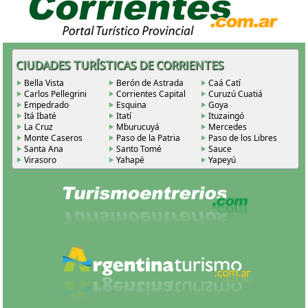
CIUDADES TURÍSTICAS DE CORRIENTES
Bella Vista
Berón de Astrada
Caá Catí
Carlos Pellegrini
Corrientes Capital
Curuzú Cuatiá
Empedrado
Esquina
Goya
Itá Ibaté
Itatí
Ituzaingó
La Cruz
Mburucuyá
Mercedes
Monte Caseros
Paso de la Patria
Paso de los Libres
Santa Ana
Santo Tomé
Sauce
Virasoro
Yahapé
Yapeyú