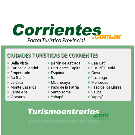
CIUDADES TURÍSTICAS DE CORRIENTES
Bella Vista
Berón de Astrada
Caá Catí
Carlos Pellegrini
Corrientes Capital
Curuzú Cuatiá
Empedrado
Esquina
Goya
Itá Ibaté
Itatí
Ituzaingó
La Cruz
Mburucuyá
Mercedes
Monte Caseros
Paso de la Patria
Paso de los Libres
Santa Ana
Santo Tomé
Sauce
Virasoro
Yahapé
Yapeyú