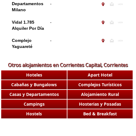
Departamentos
-
Milano
Vidal 1.785
-
Alquiler Por Día
Complejo
-
Yaguareté
Otros alojamientos en Corrientes Capital, Corrientes
Hoteles
Apart Hotel
Cabañas y Bungalows
Complejos Turísticos
Casas y Departamentos
Alojamiento Rural
Campings
Hosterias y Posadas
Hostels
Bed & Breakfast