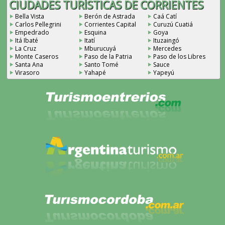
CIUDADES TURÍSTICAS DE CORRIENTES
Bella Vista
Berón de Astrada
Caá Catí
Carlos Pellegrini
Corrientes Capital
Curuzú Cuatiá
Empedrado
Esquina
Goya
Itá Ibaté
Itatí
Ituzaingó
La Cruz
Mburucuyá
Mercedes
Monte Caseros
Paso de la Patria
Paso de los Libres
Santa Ana
Santo Tomé
Sauce
Virasoro
Yahapé
Yapeyú